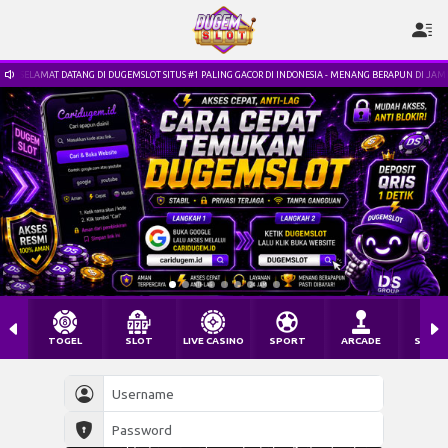
SELAMAT DATANG DI DUGEMSLOT SITUS #1 PALING GACOR DI INDONESIA - MENANG BERAPUN DI JAMIN 
TOGEL
SLOT
LIVE CASINO
SPORT
ARCADE
SABU