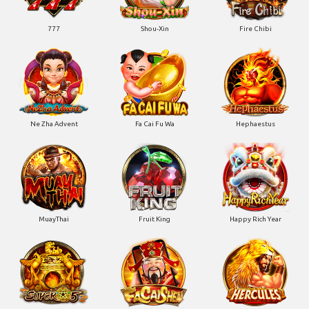
777
Shou-Xin
Fire Chibi
Ne Zha Advent
Fa Cai Fu Wa
Hephaestus
MuayThai
Fruit King
Happy Rich Year