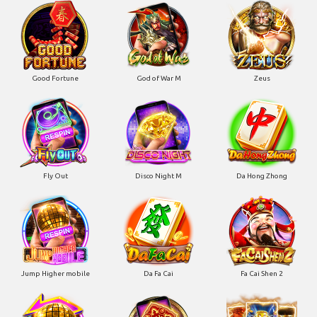
Good Fortune
God of War M
Zeus
Fly Out
Disco Night M
Da Hong Zhong
Jump Higher mobile
Da Fa Cai
Fa Cai Shen 2