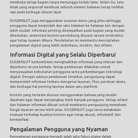
membuka setiap bagian tanpa menunggu terlalu lama. Selain itu, tata
letak yang responsif membuat seluruh elemen halaman tetap terlihat
rapi pada berbagai ukuran layar.
DUGEMSLOT juga menggunakan susunan menu yang jelas sehingga
pengguna dapat berpindah dari satu halaman ke halaman lain dengan
lebih mudah. Informasi penting ditempatkan pada bagian yang mudah
ditemukan, sementara konten pendukung disusun secara terstruktur
agar tetap nyaman dibaca. Pendekatan ini membantu menciptakan
pengalaman digital yang lebih sederhana, modern, dan efisien.
Informasi Digital yang Selalu Diperbarui
DUGEMSLOT berkomitmen menghadirkan informasi yang relevan dan
diperbarui secara berkala. Setiap pembaruan dilakukan untuk
menyesuaikan kebutuhan pengguna serta perkembangan teknologi
digital. Dengan adanya pembaruan tersebut, pengunjung dapat
memperoleh informasi terbaru mengenai layanan, fitur, panduan akses,
dan berbagai hal penting lainnya dalam satu platform.
Konten yang tersedia disusun menggunakan bahasa yang mudah
dipahami agar dapat menjangkau lebih banyak pengguna. Setiap artikel
dan halaman informasi dibuat untuk membantu pengunjung memahami
fungsi layanan secara lebih jelas. DUGEMSLOT juga terus melakukan
evaluasi terhadap kualitas konten agar tetap akurat, informatif, dan
bermanfaat.
Pengalaman Pengguna yang Nyaman
Kenyamanan pengguna menjadi salah satu fokus utama dalam