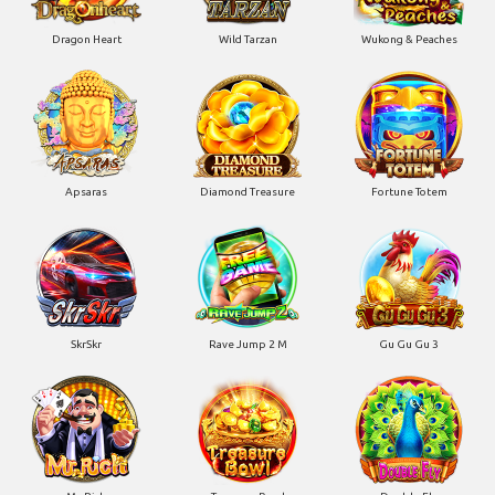
Dragon Heart
Wild Tarzan
Wukong & Peaches
Apsaras
Diamond Treasure
Fortune Totem
SkrSkr
Rave Jump 2 M
Gu Gu Gu 3