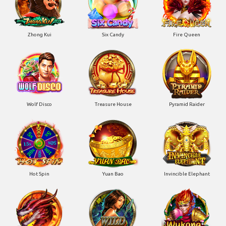
Zhong Kui
Six Candy
Fire Queen
Wolf Disco
Treasure House
Pyramid Raider
Hot Spin
Yuan Bao
Invincible Elephant