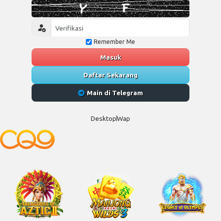
Remember Me
Masuk
Daftar Sekarang
Main di Telegram
Desktop
Wap