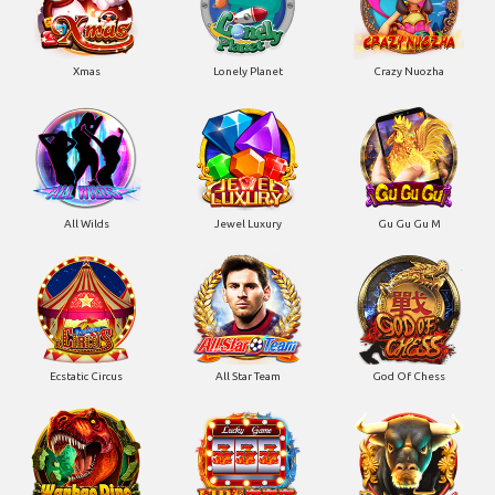
Xmas
Lonely Planet
Crazy Nuozha
All Wilds
Jewel Luxury
Gu Gu Gu M
Ecstatic Circus
All Star Team
God Of Chess