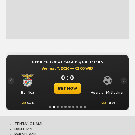
UEFA EUROPA LEAGUE QUALIFIERS
August 7, 2026 — 02:00 WIB
0 : 0
Previous
Next
BET NOW
Benfica
Heart of Midlothian
2.5
0.78
-2.5
-0.97
TENTANG KAMI
BANTUAN
PERATURAN