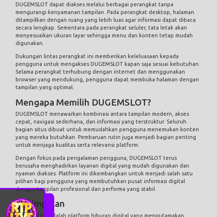
DUGEMSLOT dapat diakses melalui berbagai perangkat tanpa
mengurangi kenyamanan tampilan. Pada perangkat desktop, halaman
ditampilkan dengan ruang yang lebih luas agar informasi dapat dibaca
secara lengkap. Sementara pada perangkat seluler, tata letak akan
menyesuaikan ukuran layar sehingga menu dan konten tetap mudah
digunakan.
Dukungan lintas perangkat ini memberikan keleluasaan kepada
pengguna untuk mengakses DUGEMSLOT kapan saja sesuai kebutuhan.
Selama perangkat terhubung dengan internet dan menggunakan
browser yang mendukung, pengguna dapat membuka halaman dengan
tampilan yang optimal.
Mengapa Memilih DUGEMSLOT?
DUGEMSLOT menawarkan kombinasi antara tampilan modern, akses
cepat, navigasi sederhana, dan informasi yang terstruktur. Seluruh
bagian situs dibuat untuk memudahkan pengguna menemukan konten
yang mereka butuhkan. Pembaruan rutin juga menjadi bagian penting
untuk menjaga kualitas serta relevansi platform.
Dengan fokus pada pengalaman pengguna, DUGEMSLOT terus
berusaha menghadirkan layanan digital yang mudah digunakan dan
nyaman diakses. Platform ini dikembangkan untuk menjadi salah satu
pilihan bagi pengguna yang membutuhkan pusat informasi digital
dengan tampilan profesional dan performa yang stabil.
Kesimpulan
DUGEMSLOT adalah platform hiburan digital yang mengutamakan