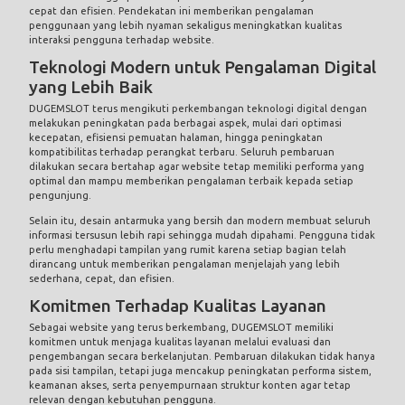
cepat dan efisien. Pendekatan ini memberikan pengalaman
penggunaan yang lebih nyaman sekaligus meningkatkan kualitas
interaksi pengguna terhadap website.
Teknologi Modern untuk Pengalaman Digital
yang Lebih Baik
DUGEMSLOT terus mengikuti perkembangan teknologi digital dengan
melakukan peningkatan pada berbagai aspek, mulai dari optimasi
kecepatan, efisiensi pemuatan halaman, hingga peningkatan
kompatibilitas terhadap perangkat terbaru. Seluruh pembaruan
dilakukan secara bertahap agar website tetap memiliki performa yang
optimal dan mampu memberikan pengalaman terbaik kepada setiap
pengunjung.
Selain itu, desain antarmuka yang bersih dan modern membuat seluruh
informasi tersusun lebih rapi sehingga mudah dipahami. Pengguna tidak
perlu menghadapi tampilan yang rumit karena setiap bagian telah
dirancang untuk memberikan pengalaman menjelajah yang lebih
sederhana, cepat, dan efisien.
Komitmen Terhadap Kualitas Layanan
Sebagai website yang terus berkembang, DUGEMSLOT memiliki
komitmen untuk menjaga kualitas layanan melalui evaluasi dan
pengembangan secara berkelanjutan. Pembaruan dilakukan tidak hanya
pada sisi tampilan, tetapi juga mencakup peningkatan performa sistem,
keamanan akses, serta penyempurnaan struktur konten agar tetap
relevan dengan kebutuhan pengguna.