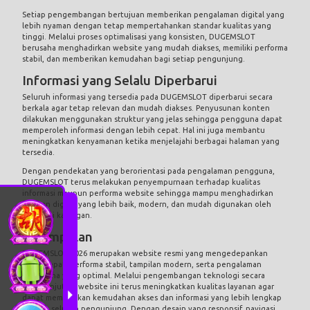
Setiap pengembangan bertujuan memberikan pengalaman digital yang
lebih nyaman dengan tetap mempertahankan standar kualitas yang
tinggi. Melalui proses optimalisasi yang konsisten, DUGEMSLOT
berusaha menghadirkan website yang mudah diakses, memiliki performa
stabil, dan memberikan kemudahan bagi setiap pengunjung.
Informasi yang Selalu Diperbarui
Seluruh informasi yang tersedia pada DUGEMSLOT diperbarui secara
berkala agar tetap relevan dan mudah diakses. Penyusunan konten
dilakukan menggunakan struktur yang jelas sehingga pengguna dapat
memperoleh informasi dengan lebih cepat. Hal ini juga membantu
meningkatkan kenyamanan ketika menjelajahi berbagai halaman yang
tersedia.
Dengan pendekatan yang berorientasi pada pengalaman pengguna,
DUGEMSLOT terus melakukan penyempurnaan terhadap kualitas
informasi maupun performa website sehingga mampu menghadirkan
layanan digital yang lebih baik, modern, dan mudah digunakan oleh
berbagai kalangan.
Kesimpulan
DUGEMSLOT 2026 merupakan website resmi yang mengedepankan
akses cepat, performa stabil, tampilan modern, serta pengalaman
pengguna yang optimal. Melalui pengembangan teknologi secara
berkelanjutan, website ini terus meningkatkan kualitas layanan agar
dapat memberikan kemudahan akses dan informasi yang lebih lengkap
kepada seluruh pengunjung. Dengan desain yang responsif, navigasi