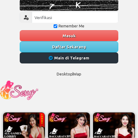
Remember Me
Masuk
Daftar Sekarang
Main di Telegram
Desktop
Wap