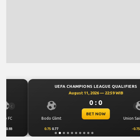
UEFA CHAMPIONS LEAGUE QUALIFIERS
August 11, 2026 — 22:59 WIB
0 : 0
Previous
Ne
BET NOW
Bodo Glimt
Union Saint-Gilloise
0.75
0.77
-0.75
-0.95