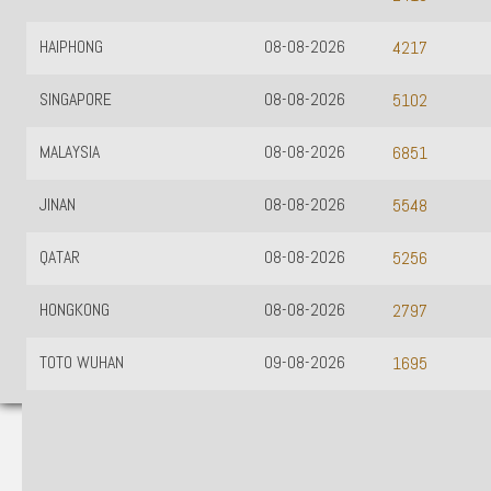
HAIPHONG
08-08-2026
4217
SINGAPORE
08-08-2026
5102
MALAYSIA
08-08-2026
6851
JINAN
08-08-2026
5548
QATAR
08-08-2026
5256
HONGKONG
08-08-2026
2797
TOTO WUHAN
09-08-2026
1695