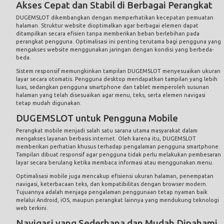
Akses Cepat dan Stabil di Berbagai Perangkat
DUGEMSLOT dikembangkan dengan memperhatikan kecepatan pemuatan
halaman. Struktur website dioptimalkan agar berbagai elemen dapat
ditampilkan secara efisien tanpa memberikan beban berlebihan pada
perangkat pengguna. Optimalisasi ini penting terutama bagi pengguna yang
mengakses website menggunakan jaringan dengan kondisi yang berbeda-
beda.
Sistem responsif memungkinkan tampilan DUGEMSLOT menyesuaikan ukuran
layar secara otomatis. Pengguna desktop mendapatkan tampilan yang lebih
luas, sedangkan pengguna smartphone dan tablet memperoleh susunan
halaman yang telah disesuaikan agar menu, teks, serta elemen navigasi
tetap mudah digunakan.
DUGEMSLOT untuk Pengguna Mobile
Perangkat mobile menjadi salah satu sarana utama masyarakat dalam
mengakses layanan berbasis internet. Oleh karena itu, DUGEMSLOT
memberikan perhatian khusus terhadap pengalaman pengguna smartphone.
Tampilan dibuat responsif agar pengguna tidak perlu melakukan pembesaran
layar secara berulang ketika membaca informasi atau menggunakan menu.
Optimalisasi mobile juga mencakup efisiensi ukuran halaman, penempatan
navigasi, keterbacaan teks, dan kompatibilitas dengan browser modern.
Tujuannya adalah menjaga pengalaman penggunaan tetap nyaman baik
melalui Android, iOS, maupun perangkat lainnya yang mendukung teknologi
web terkini.
Navigasi yang Sederhana dan Mudah Dipahami