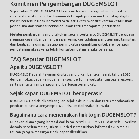
Komitmen Pengembangan DUGEMSLOT
Sejak tahun 2020, DUGEMSLOT terus melakukan pengembangan untuk
mempertahankan kualitas layanan di tengah perubahan teknologi digital.
Proses tersebut tidak berhenti pada satu versi website karena kebutuhan
pengguna dan standar teknologi akan terus mengalami perubahan.
Melalui pembaruan yang dilakukan secara bertahap, DUGEMSLOT berupaya
menjaga keseimbangan antara performa, kemudahan penggunaan, tampilan,
dan kualitas informasi. Setiap peningkatan diarahkan untuk membangun
pengalaman akses yang lebih konsisten dalam jangka panjang.
FAQ Seputar DUGEMSLOT
Apa itu DUGEMSLOT?
DUGEMSLOT adalah layanan digital yang dikembangkan sejak tahun 2020
dengan fokus pada kemudahan akses, performa website, tampilan responsif,
serta pengalaman pengguna di berbagai perangkat.
Sejak kapan DUGEMSLOT beroperasi?
DUGEMSLOT telah dikembangkan sejak tahun 2020 dan terus mendapatkan
pembaruan serta penyempurnaan sistem dari waktu ke waktu.
Bagaimana cara menemukan link login DUGEMSLOT?
Gunakan alamat yang berasal dari kanal resmi DUGEMSLOT dan selalu periksa
domain sebelum melanjutkan. Hindari memasukkan informasi akun melalui
tautan yang sumbernya tidak dapat diverifikasi.