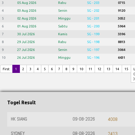
3
05 Aug 2026
Rabu
SG - 203
0715
4
03 Aug 2026
Senin
SG - 202
9120
5
02 Aug 2026
Minggu
SG - 201
3052
6
01 Aug 2026
Sabtu
SG - 200
5964
7
30 Jul 2026
Kamis
SG - 199
3396
8
29 Jul 2026
Rabu
SG - 198
8813
9
27 Jul 2026
Senin
SG - 197
3064
10
26 Jul 2026
Minggu
SG - 196
6431
First
1
2
3
4
5
6
7
8
9
10
11
12
13
14
15
(
)
Togel Result
HK SIANG
09-08-2026
4008
SYDNEY
08-08-2026
2413