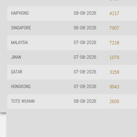
HAIPHONG
08-08-2026
4217
SINGAPORE
06-08-2026
7907
MALAYSIA
07-08-2026
7218
JINAN
07-08-2026
1079
QATAR
07-08-2026
3158
HONGKONG
07-08-2026
9943
TOTO WUHAN
08-08-2026
2605