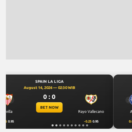
SPAIN LA LIGA
August 16, 2026 — 00:30 WIB
0 : 0
Previous
Ne
BET NOW
o
Alaves
Getafe
0.00
0.62
0.00
-0.72