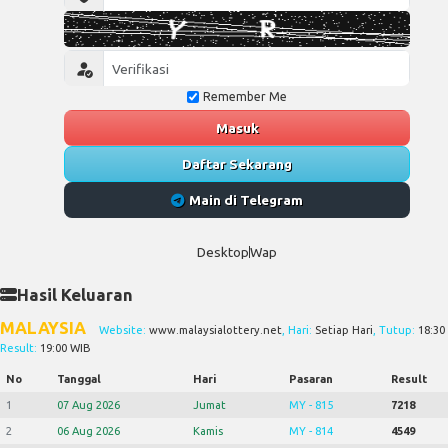
Remember Me
Masuk
Daftar Sekarang
Main di Telegram
Desktop
Wap
Hasil Keluaran
MALAYSIA
Website:
www.malaysialottery.net
, Hari:
Setiap Hari
, Tutup:
18:30
Result:
19:00 WIB
No
Tanggal
Hari
Pasaran
Result
1
07 Aug 2026
Jumat
MY - 815
7218
2
06 Aug 2026
Kamis
MY - 814
4549