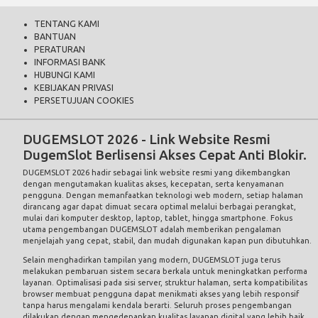
TENTANG KAMI
BANTUAN
PERATURAN
INFORMASI BANK
HUBUNGI KAMI
KEBIJAKAN PRIVASI
PERSETUJUAN COOKIES
DUGEMSLOT 2026 - Link Website Resmi
DugemSlot Berlisensi Akses Cepat Anti Blokir.
DUGEMSLOT 2026 hadir sebagai link website resmi yang dikembangkan
dengan mengutamakan kualitas akses, kecepatan, serta kenyamanan
pengguna. Dengan memanfaatkan teknologi web modern, setiap halaman
dirancang agar dapat dimuat secara optimal melalui berbagai perangkat,
mulai dari komputer desktop, laptop, tablet, hingga smartphone. Fokus
utama pengembangan DUGEMSLOT adalah memberikan pengalaman
menjelajah yang cepat, stabil, dan mudah digunakan kapan pun dibutuhkan.
Selain menghadirkan tampilan yang modern, DUGEMSLOT juga terus
melakukan pembaruan sistem secara berkala untuk meningkatkan performa
layanan. Optimalisasi pada sisi server, struktur halaman, serta kompatibilitas
browser membuat pengguna dapat menikmati akses yang lebih responsif
tanpa harus mengalami kendala berarti. Seluruh proses pengembangan
dilakukan dengan mengedepankan kualitas layanan digital yang lebih baik