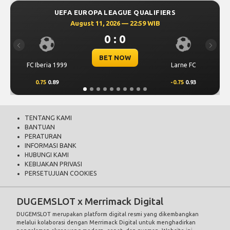
LEAGUE QUALIFIERS
UEFA CHAMPIONS LEA
 2026 — 22:59 WIB
August 11, 2026 
0 : 0
0 : 
Previous
Next
ET NOW
BET N
Larne FC
Bodo Glimt
-0.75
0.93
0.75
0.77
TENTANG KAMI
BANTUAN
PERATURAN
INFORMASI BANK
HUBUNGI KAMI
KEBIJAKAN PRIVASI
PERSETUJUAN COOKIES
DUGEMSLOT x Merrimack Digital
DUGEMSLOT merupakan platform digital resmi yang dikembangkan
melalui kolaborasi dengan Merrimack Digital untuk menghadirkan