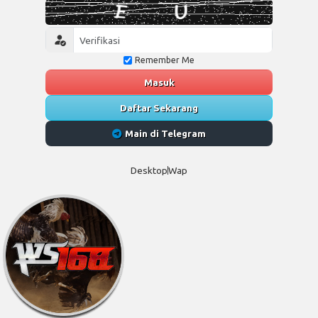
Remember Me
Masuk
Daftar Sekarang
Main di Telegram
Desktop
Wap