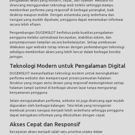
pengalaman akses yang modern, cepat, dan nyaman. Website ini
dirancang menggunakan teknologi web terkini sehingga mampu
memberikan performa yang responsif di berbagai perangkat, baik
desktop maupun mobile. Dengan antarmuka yang sederhana dan
navigasi yang mudah dipahami, pengguna dapat menemukan informasi
secara lebih efisien.
Pengembangan DUGEMSLOT berfokus pada kualitas pengalaman
pengguna melalui optimalisasi kecepatan, stabilitas sistem, dan
penyempurnaan tampilan secara berkelanjutan. Setiap pembaruan
dilakukan agar website tetap relevan dengan perkembangan teknologi
sekaligus memberikan akses yang lebih lancar dalam berbagai kondisi
jaringan.
Teknologi Modern untuk Pengalaman Digital
DUGEMSLOT memanfaatkan teknologi modern untuk meningkatkan
performa website dan mempercepat proses pemuatan halaman.
Struktur yang ringan serta desain yang responsif memungkinkan setiap
halaman tampil optimal di berbagai ukuran layar tanpa mengurangi
kenyamanan pengguna.
Selain mengutamakan performa, website ini juga dirancang agar mudah
digunakan oleh berbagai kalangan. Tata letak yang terorganisir
membuat proses navigasi menjadi lebih sederhana sehingga pengguna
dapat mengakses informasi yang dibutuhkan dengan cepat.
Akses Cepat dan Responsif
Kecepatan akses menjadi salah satu prioritas utama dalam