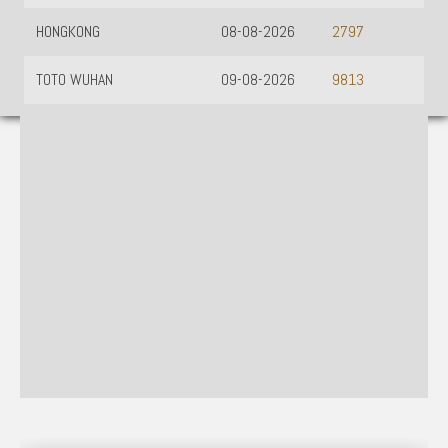
HONGKONG
08-08-2026
2797
TOTO WUHAN
09-08-2026
9813