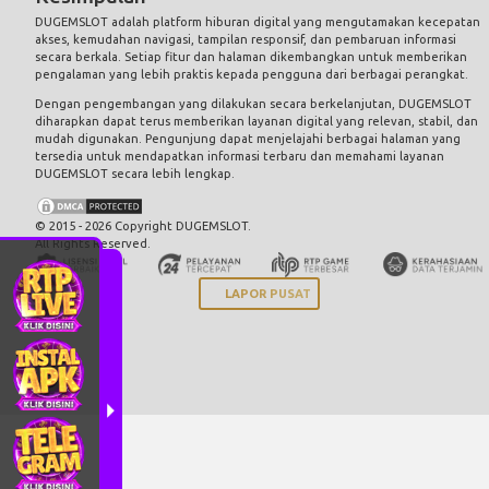
DUGEMSLOT adalah platform hiburan digital yang mengutamakan kecepatan
akses, kemudahan navigasi, tampilan responsif, dan pembaruan informasi
secara berkala. Setiap fitur dan halaman dikembangkan untuk memberikan
pengalaman yang lebih praktis kepada pengguna dari berbagai perangkat.
Dengan pengembangan yang dilakukan secara berkelanjutan, DUGEMSLOT
diharapkan dapat terus memberikan layanan digital yang relevan, stabil, dan
mudah digunakan. Pengunjung dapat menjelajahi berbagai halaman yang
tersedia untuk mendapatkan informasi terbaru dan memahami layanan
DUGEMSLOT secara lebih lengkap.
© 2015 - 2026 Copyright DUGEMSLOT.
All Rights Reserved.
LAPOR PUSAT