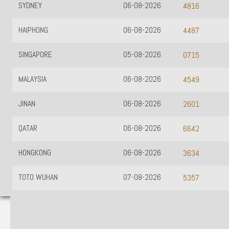
SYDNEY
06-08-2026
4816
HAIPHONG
06-08-2026
4487
SINGAPORE
05-08-2026
0715
MALAYSIA
06-08-2026
4549
JINAN
06-08-2026
2601
QATAR
06-08-2026
6642
HONGKONG
06-08-2026
3634
TOTO WUHAN
07-08-2026
5357