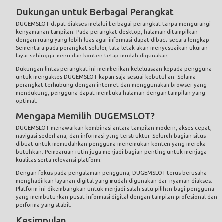
Dukungan untuk Berbagai Perangkat
DUGEMSLOT dapat diakses melalui berbagai perangkat tanpa mengurangi
kenyamanan tampilan. Pada perangkat desktop, halaman ditampilkan
dengan ruang yang lebih luas agar informasi dapat dibaca secara lengkap.
Sementara pada perangkat seluler, tata letak akan menyesuaikan ukuran
layar sehingga menu dan konten tetap mudah digunakan.
Dukungan lintas perangkat ini memberikan keleluasaan kepada pengguna
untuk mengakses DUGEMSLOT kapan saja sesuai kebutuhan. Selama
perangkat terhubung dengan internet dan menggunakan browser yang
mendukung, pengguna dapat membuka halaman dengan tampilan yang
optimal.
Mengapa Memilih DUGEMSLOT?
DUGEMSLOT menawarkan kombinasi antara tampilan modern, akses cepat,
navigasi sederhana, dan informasi yang terstruktur. Seluruh bagian situs
dibuat untuk memudahkan pengguna menemukan konten yang mereka
butuhkan. Pembaruan rutin juga menjadi bagian penting untuk menjaga
kualitas serta relevansi platform.
Dengan fokus pada pengalaman pengguna, DUGEMSLOT terus berusaha
menghadirkan layanan digital yang mudah digunakan dan nyaman diakses.
Platform ini dikembangkan untuk menjadi salah satu pilihan bagi pengguna
yang membutuhkan pusat informasi digital dengan tampilan profesional dan
performa yang stabil.
Kesimpulan