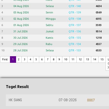
3
04 Aug 2026
Selasa
QTR - 140
4634
4
03 Aug 2026
Senin
QTR - 139
0569
5
02 Aug 2026
Minggu
QTR - 138
6015
6
01 Aug 2026
Sabtu
QTR - 137
3593
7
31 Jul 2026
Jumat
QTR - 136
9514
8
30 Jul 2026
Kamis
QTR - 135
1218
9
29 Jul 2026
Rabu
QTR - 134
4557
10
28 Jul 2026
Selasa
QTR - 133
6533
First
1
2
3
4
5
6
7
8
9
10
11
12
13
14
15
(
)
Togel Result
HK SIANG
07-08-2026
8867